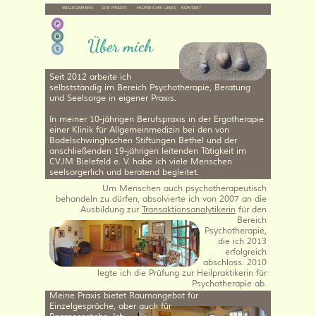
✉️
📞
WILLKOMMEN
DIE PRAXIS
HILFREICHE LINKS
KONTAKT
Über mich
Seit 2012 arbeite ich
selbstständig im Bereich Psychotherapie, Beratung
und Seelsorge in eigener Praxis.
In meiner 10-jährigen Berufspraxis in der Ergotherapie
einer Klinik für Allgemeinmedizin bei den von
Bodelschwinghschen Stiftungen Bethel und der
anschließenden 19-jährigen leitenden Tätigkeit im
CVJM Bielefeld e. V. habe ich viele Menschen
seelsorgerlich und beratend begleitet.
Um Menschen auch psychotherapeutisch
‍ behandeln zu dürfen, absolvierte ich von 2007 an die
Ausbildung zur
Transaktionsanalytikerin
für den
Bereich
Psychotherapie,
die ich 2013
erfolgreich
abschloss. 2010
legte ich die Prüfung zur Heilpraktikerin für
Psychotherapie ab.
Meine Praxis bietet Raumangebot für
Einzelgespräche, aber auch für