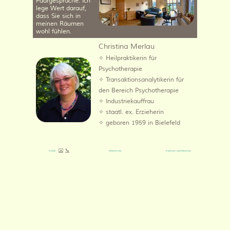
Paargespräche. Ich
lege Wert darauf,
dass Sie sich in
meinen Räumen
wohl fühlen.
Christina Merlau
✧
Heilpraktikerin für
Psychotherapie
✧
Transaktionsanalytikerin für
den Bereich Psychotherapie
✧
Industriekauffrau
✧
staatl. ex. Erzieherin
✧
geboren 1959 in Bielefeld
✉️
📞
Kontakt
hilfreiche Links
Impressum und Datenschutz